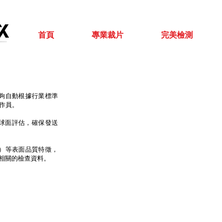
首頁
專業裁片
完美檢測
方案，能夠自動根據行業標準
操作員。
由球面評估，確保發送
準）等表面品質特徵，
相關的檢查資料。