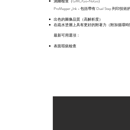
測繪檢查（GMC/Go-NoGo）
ProMapper _Ink - 包括帶有 Dual Step
出色的圖像品質（高解析度）
在疏水塗層上具有更好的附著力（附加循環時間
最新可用選項：
表面
瑕疵
檢查